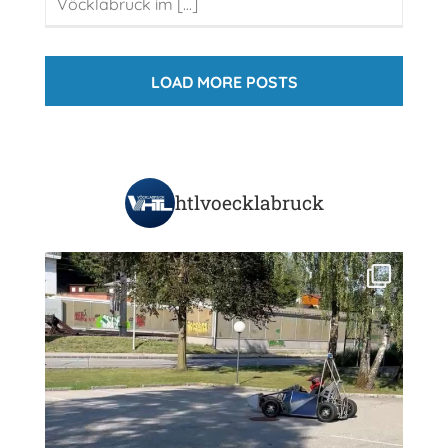
Vöcklabruck im [...]
LOAD MORE POSTS
htlvoecklabruck