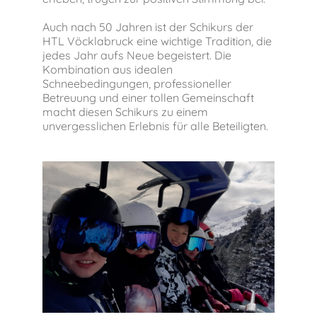
Auch nach 50 Jahren ist der Schikurs der
HTL Vöcklabruck eine wichtige Tradition, die
jedes Jahr aufs Neue begeistert. Die
Kombination aus idealen
Schneebedingungen, professioneller
Betreuung und einer tollen Gemeinschaft
macht diesen Schikurs zu einem
unvergesslichen Erlebnis für alle Beteiligten.