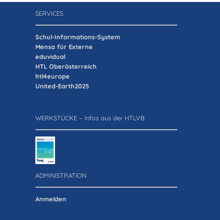
SERVICES
Verein der Freunde
Schul-Informations-System
Mensa für Externe
Jobs
eduvidual
HTL Oberösterreich
htl4europe
Absolventenverband
United-Earth2025
WERKSTÜCKE – Infos aus der HTLVB
ADMINISTRATION
Anmelden