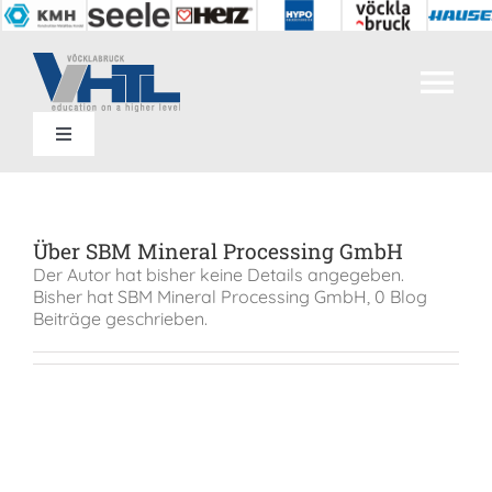
Zum
Inhalt
springen
Tog
Toggle
Nav
Home
Navigation
Kontakt
Abteilungen
Über
SBM Mineral Processing GmbH
Termine
Der Autor hat bisher keine Details angegeben.
Bisher hat SBM Mineral Processing GmbH, 0 Blog
Bildungsangebot
Beiträge geschrieben.
SIS
Unsere Schule
Einrichtungen