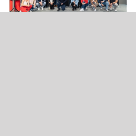
Fünf Teams im Landesfinale –
SmartServe holt den zweiten
Platz!
Vöcklabruck, 20. Mai 2026 – Mit gleich fünf
nominierten Junior Companies hat die HTL
Vöcklabruck beim diesjährigen Landeswettbewerb
der Junior Companies ein [...]