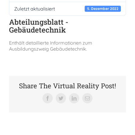
Zuletzt aktualisiert
Verein der Freunde
5. Dezember 2022
Abteilungsblatt -
Gebäudetechnik
Jobs
Enthält detaillierte Informationen zum
Ausbildungszweig Gebäudetechnik.
Absolventenverband
Share The Virtual Reality Post!
Facebook
Twitter
LinkedIn
E-
Mail