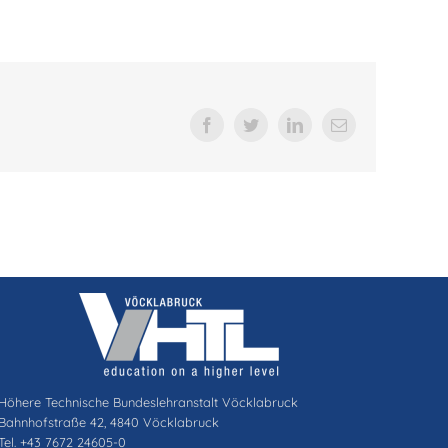
Facebook
Twitter
LinkedIn
E-
Mail
Höhere Technische Bundeslehranstalt Vöcklabruck
Bahnhofstraße 42, 4840 Vöcklabruck
Tel. +43 7672 24605-0