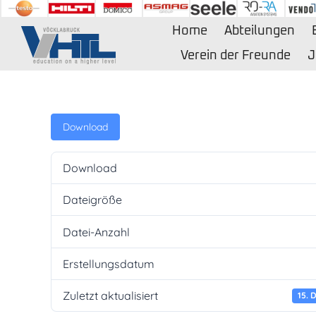
Zum
Inhalt
Home
Abteilungen
springen
Verein der Freunde
J
Download
Download
Dateigröße
Datei-Anzahl
Erstellungsdatum
Zuletzt aktualisiert
15. 