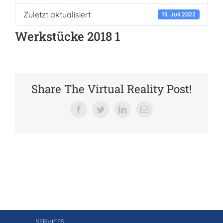
Zuletzt aktualisiert
Verein der Freunde
13. Juli 2022
Werkstücke 2018 1
Jobs
Absolventenverband
Share The Virtual Reality Post!
Facebook
Twitter
LinkedIn
E-
Mail
SERVICES