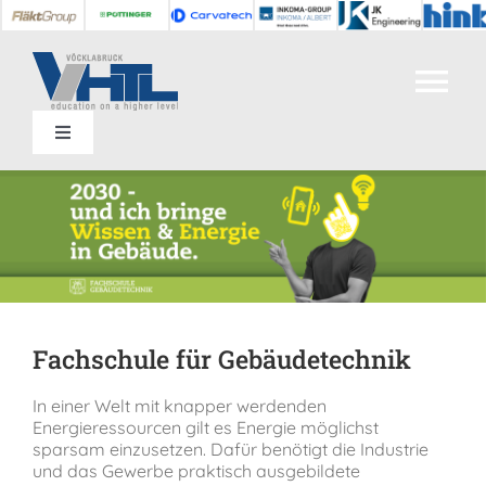
Zum
Inhalt
springen
Tog
Toggle
Nav
Home
Navigation
Kontakt
Abteilungen
Termine
Bildungsangebot
SIS
Fachschule für Gebäudetechnik
Unsere Schule
In einer Welt mit knapper werdenden
Energieressourcen gilt es Energie möglichst
Einrichtungen
sparsam einzusetzen. Dafür benötigt die Industrie
und das Gewerbe praktisch ausgebildete