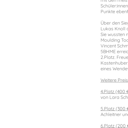
Schüler:innen
Punkte ebenfa
Über den Sie
Lukas Knoll 
Sie wussten m
Moulding Too
Vincent Schm
5BHME erreic
2.Platz. Fre
Kastenhuber, 
eines Wendew
Weitere Preis
4.Platz (400 €
von Lara Sch
5.Platz (300 
Achleitner u
6.Platz (200 