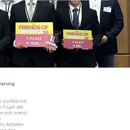
mierung
 Vorfeld mit
m Foyer der
 sich zuerst
s
chs Arbeiten
von den