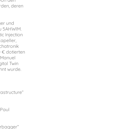
rden, deren
ger und
au 5AHWIM.
ic Injection
apeller,
chatronik
 € dotierten
d Manuel
ital Twin
hnt wurde.
astructure“
 Paul
hrbagger“