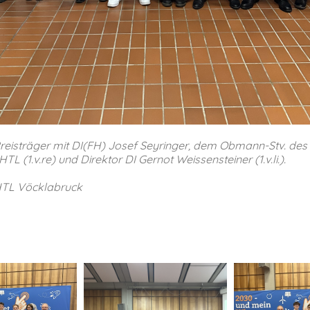
sträger mit DI(FH) Josef Seyringer, dem Obmann-Stv. des 
TL (1.v.re) und Direktor DI Gernot Weissensteiner (1.v.li.).
HTL Vöcklabruck