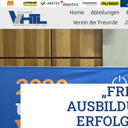
Zum
Inhalt
Home
Abteilungen
springen
Verein der Freunde
J
„FR
AUSBIL
ERFOLG