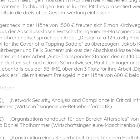
 vor einer fachkundigen Jury in kurzen Pitches präsentiert we
lls in die dreistufige Gesamtwertung einflossen.
gercheck in der Höhe von 1500 € freuten sich Simon Kirchwe
aus der Abschlussklasse Wirtschaftsingenieure-Maschinenb
it ihrer englischsprachigen Arbeit „Design of a 12-Cavity Plast
l for the Cover of a Tapping Saddle“ zu überzeugen. Jakob K
itzberger und Felix Suchentrunk aus der Abschlussklasse Me
hten mit ihrer Arbeit „Auto-Transponder Station“ den mit 1000
uen durften sich auch David Schmalwieser, Paul Lohninger un
ebenfalls aus der 5BHME, über den 3.Platz für ihre Arbeit „Dig
icklers“, die mit einem Preisgeld in der Höhe von 600 € belo
träger:
):
„Network Security Analysis and Compliance in Critical Infr
iemer (Wirtschaftsingenieure-Betriebsinformatik)
€):
„Organisationshandbuch für den Bereich Aftersales“ von
nd Daniel Thalhammer (Wirtschaftsingenieure-Maschinenbau)
€):
„Konstruktion eines Steuerhebelträgers für einen Radfa