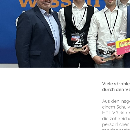
Viele strahl
durch den V
Aus den insg
einem Schulv
HTL Vöcklabr
die zahlreich
persönlichen 
mit den meis