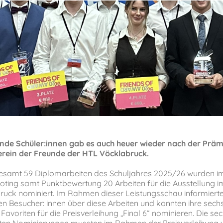
ende Schüler:innen gab es auch heuer wieder nach der Prä
erein der Freunde der HTL Vöcklabruck.
esamt 59 Diplomarbeiten des Schuljahres 2025/26 wurden im
oting samt Punktbewertung 20 Arbeiten für die Ausstellung i
uck nominiert. Im Rahmen dieser Leistungsschau informierten
en Besucher: innen über diese Arbeiten und konnten ihre sech
Favoriten für die Preisverleihung „Final 6“ nominieren. Die se
ten Nominierungen mussten im Rahmen der Preisverleihung 