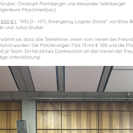
Gruber, Christoph Plomberger und Alexander Weinberger
ingenieure-Maschinenbau)
(600 €):
“HELD – HTL Emergency Logistic Drone” von Elias B
r und Julius Gruber
wähnt sei, dass alle Teilnehmer: innen vom Verein der Freund
ohnt wurden. Die Platzierungen 7 bis 13 mit € 100 und die Pla
 50 je Team. Ein herzliches Dankeschön an den Verein der Fre
tige Unterstützung!