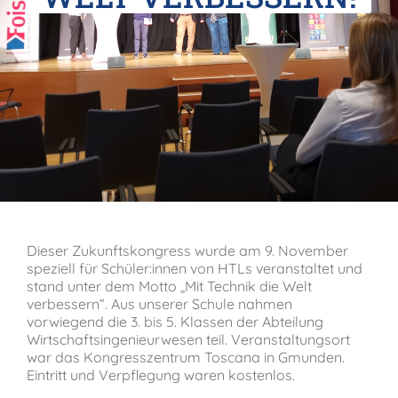
Verein der Freunde
Jobs
Absolventenverband
Dieser Zukunftskongress wurde
am 9. November
speziell für Schüler:innen von HTLs veranstaltet und
stand unter dem Motto „
Mit Technik die Welt
verbessern“. Aus unserer Schule nahmen
vorwiegend die 3. bis 5. Klassen der Abteilung
Wirtschaftsingenieurwesen teil. Veranstaltungsort
war das Kongresszentrum Toscana in Gmunden.
Eintritt und Verpflegung waren kostenlos.