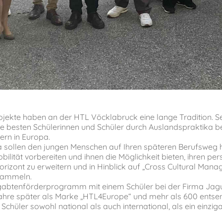
rojekte haben an der HTL Vöcklabruck eine lange Tradition. S
re besten Schülerinnen und Schüler durch Auslandspraktika be
rn in Europa.
 sollen den jungen Menschen auf Ihren späteren Berufsweg hi
obilität vorbereiten und ihnen die Möglichkeit bieten, ihren pe
izont zu erweitern und in Hinblick auf „Cross Cultural Mana
sammeln.
gabtenförderprogramm mit einem Schüler bei der Firma Jagu
Jahre später als Marke „HTL4Europe“ und mehr als 600 entse
Schüler sowohl national als auch international, als ein einziga