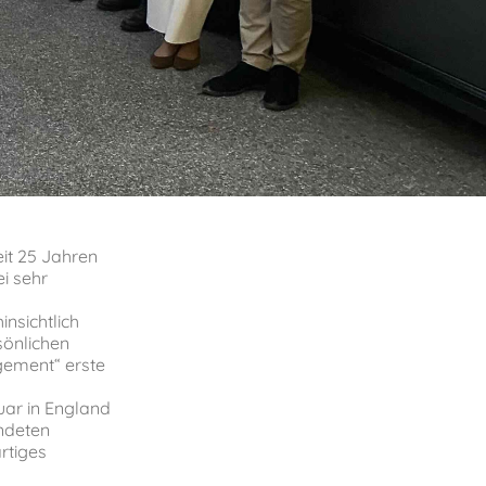
eit 25 Jahren
i sehr
nsichtlich
rsönlichen
gement“ erste
ar in England
ndeten
rtiges