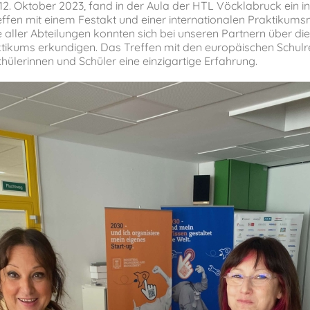
2. Oktober 2023, fand in der Aula der HTL Vöcklabruck ein in
ffen mit einem Festakt und einer internationalen Praktikumsm
 aller Abteilungen konnten sich bei unseren Partnern über di
ktikums erkundigen. Das Treffen mit den europäischen Schul
hülerinnen und Schüler eine einzigartige Erfahrung.