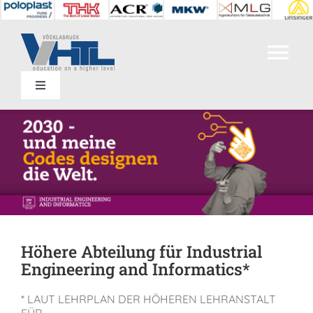
Zum
Inhalt
springen
Tog
Toggle
Nav
Home
Navigation
Kontakt
Abteilungen
Termine
Bildungsangebot
SIS
Unsere Schule
Höhere Abteilung für Industrial
Engineering and Informatics*
Einrichtungen
* LAUT LEHRPLAN DER HÖHEREN LEHRANSTALT
FÜR