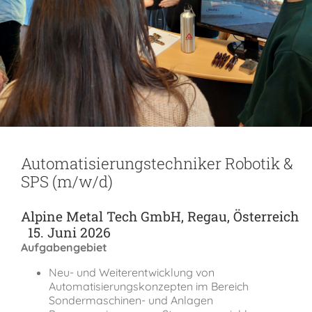
Verein der Freunde
Jobs
Absolventenverband
Automatisierungstechniker Robotik &
SPS (m/w/d)
Alpine Metal Tech GmbH, Regau, Österreich
15. Juni 2026
Aufgabengebiet
Neu- und Weiterentwicklung von
Automatisierungskonzepten im Bereich
Sondermaschinen- und Anlagen