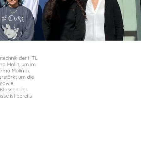
etechnik der HTL
rma Molin, um im
irma Molin zu
erstärkt um die
 sowie
 Klassen der
se ist bereits