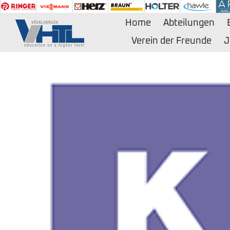
Zum
Inhalt
Home
Abteilungen
springen
Verein der Freunde
J
Zeige
grösseres
Bild