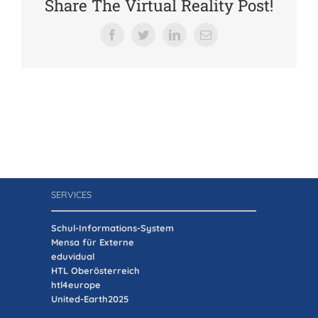
Share The Virtual Reality Post!
Verein der Freunde
Facebook
Twitter
LinkedIn
E-
Mail
Jobs
Absolventenverband
SERVICES
Schul-Informations-System
Mensa für Externe
eduvidual
HTL Oberösterreich
htl4europe
United-Earth2025