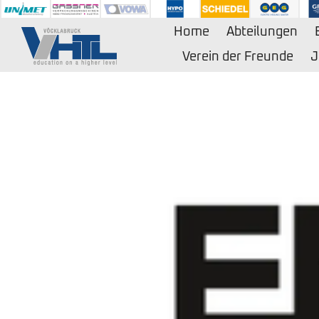
Zum
Inhalt
Home
Abteilungen
springen
Verein der Freunde
J
Zeige
grösseres
Bild