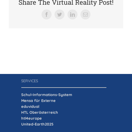
Share The Virtual Reality Post!
Verein der Freunde
Facebook
Twitter
LinkedIn
E-
Mail
Jobs
Absolventenverband
SERVICES
Schul-Informations-System
Mensa für Externe
eduvidual
HTL Oberösterreich
htl4europe
United-Earth2025