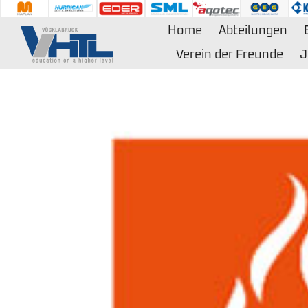
Zum
Inhalt
Home
Abteilungen
springen
Verein der Freunde
J
Zeige
grösseres
Bild