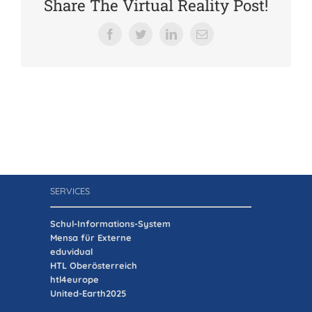
Share The Virtual Reality Post!
Verein der Freunde
Facebook
Twitter
LinkedIn
E-
Mail
Jobs
Absolventenverband
SERVICES
Schul-Informations-System
Mensa für Externe
eduvidual
HTL Oberösterreich
htl4europe
United-Earth2025