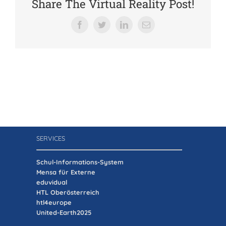
Share The Virtual Reality Post!
Verein der Freunde
Facebook
Twitter
LinkedIn
E-
Mail
Jobs
Absolventenverband
SERVICES
Schul-Informations-System
Mensa für Externe
eduvidual
HTL Oberösterreich
htl4europe
United-Earth2025