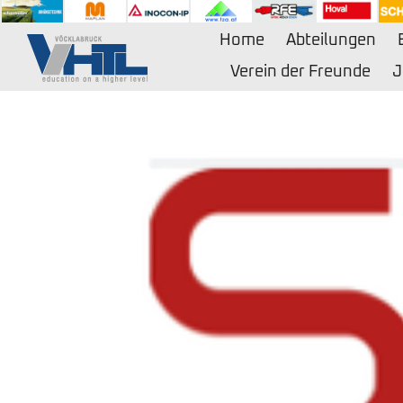
Zum
Inhalt
Home
Abteilungen
springen
Verein der Freunde
J
Zeige
grösseres
Bild