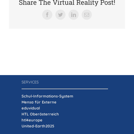
Share The Virtual Reality Post!
Verein der Freunde
Facebook
Twitter
LinkedIn
E-
Mail
Jobs
Absolventenverband
SERVICES
Schul-Informations-System
Mensa für Externe
eduvidual
HTL Oberösterreich
htl4europe
United-Earth2025