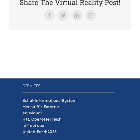
Share The Virtual Reality Post!
Verein der Freunde
Facebook
Twitter
LinkedIn
E-
Mail
Jobs
Absolventenverband
SERVICES
Schul-Informations-System
Mensa für Externe
eduvidual
HTL Oberösterreich
htl4europe
United-Earth2025