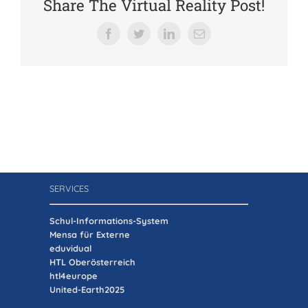
Share The Virtual Reality Post!
Verein der Freunde
Facebook
Twitter
LinkedIn
E-
Mail
Jobs
Absolventenverband
SERVICES
Schul-Informations-System
Mensa für Externe
eduvidual
HTL Oberösterreich
htl4europe
United-Earth2025