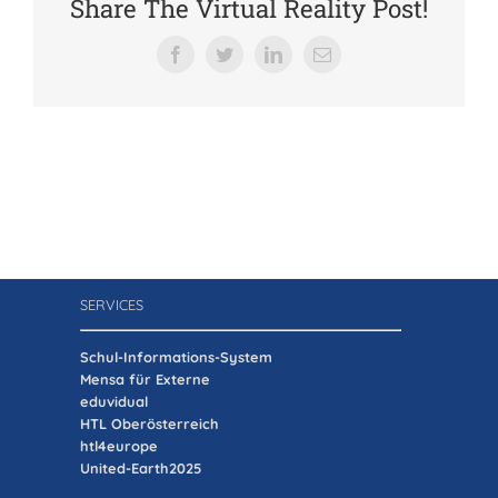
Share The Virtual Reality Post!
Verein der Freunde
Facebook
Twitter
LinkedIn
E-
Mail
Jobs
Absolventenverband
SERVICES
Schul-Informations-System
Mensa für Externe
eduvidual
HTL Oberösterreich
htl4europe
United-Earth2025