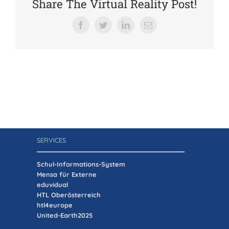
Share The Virtual Reality Post!
Verein der Freunde
Facebook
Twitter
LinkedIn
E-
Mail
Jobs
Absolventenverband
SERVICES
Schul-Informations-System
Mensa für Externe
eduvidual
HTL Oberösterreich
htl4europe
United-Earth2025