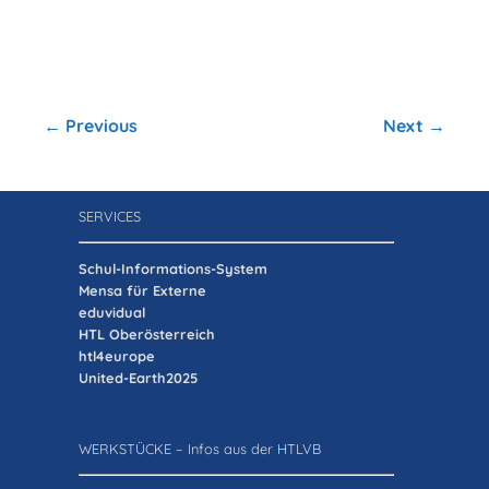
← Previous
Next →
SERVICES
Schul-Informations-System
Mensa für Externe
eduvidual
HTL Oberösterreich
htl4europe
United-Earth2025
WERKSTÜCKE – Infos aus der HTLVB