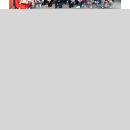
Fünf Teams im Landesfinale –
SmartServe holt den zweiten
Platz!
Vöcklabruck, 20. Mai 2026 – Mit gleich fünf
nominierten Junior Companies hat die HTL
Vöcklabruck beim diesjährigen Landeswettbewerb
der Junior Companies ein [...]